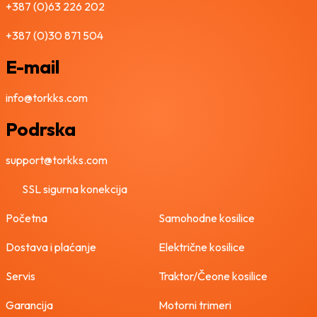
+387 (0)63 226 202
+387 (0)30 871 504
E-mail
info@torkks.com
Podrska
support@torkks.com
SSL sigurna konekcija
Početna
Samohodne kosilice
Dostava i plaćanje
Električne kosilice
Servis
Traktor/Čeone kosilice
Garancija
Motorni trimeri