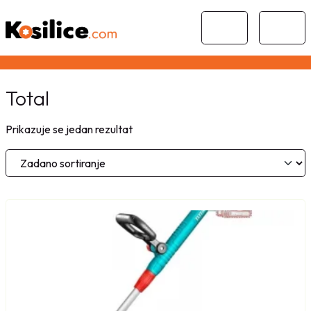
Skip to content
Skip to footer
Cart
Menu
Total
Prikazuje se jedan rezultat