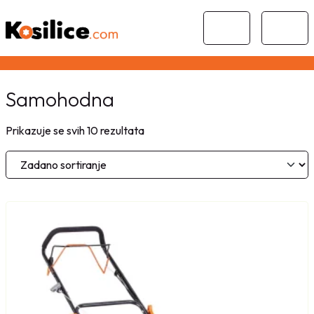
Skip to content
Skip to footer
Cart
Menu
Samohodna
Prikazuje se svih 10 rezultata