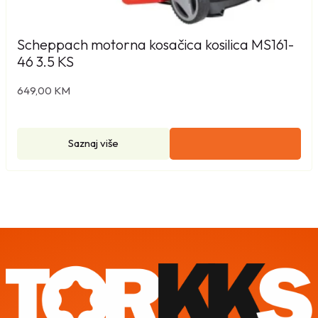
Scheppach motorna kosačica kosilica MS161-
46 3.5 KS
649,00
KM
Saznaj više