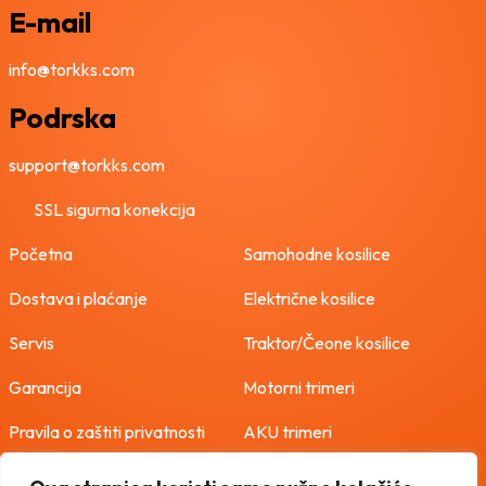
E-mail
info@torkks.com
Podrska
support@torkks.com
SSL sigurna konekcija
Početna
Samohodne kosilice
Dostava i plaćanje
Električne kosilice
Servis
Traktor/Čeone kosilice
Garancija
Motorni trimeri
Pravila o zaštiti privatnosti
AKU trimeri
Uvjeti korištenja
Freze