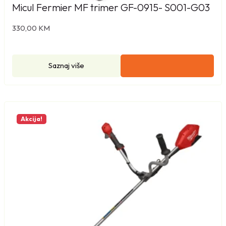
Micul Fermier MF trimer GF-0915- S001-G03
330,00
KM
Saznaj više
Akcija!