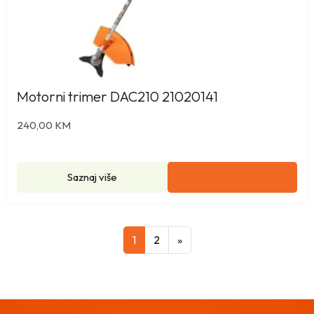
Motorni trimer DAC210 21020141
240,00
KM
Saznaj više
1
2
»