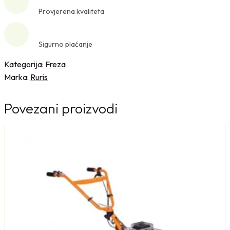
k
Provjerena kvaliteta
a
f
Sigurno plaćanje
r
e
Kategorija:
Freza
z
Marka:
Ruris
a
-
Povezani proizvodi
k
o
p
a
č
i
c
a
R
u