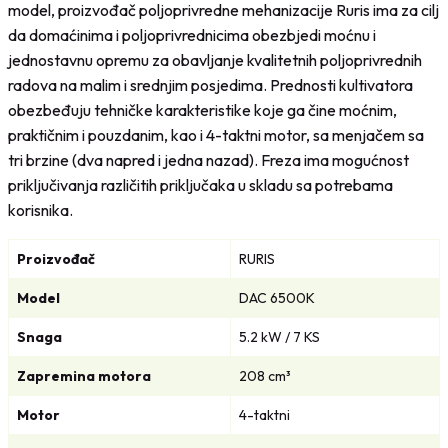
r
u
model, proizvođač poljoprivredne mehanizacije Ruris ima za cilj
n
t
da domaćinima i poljoprivrednicima obezbjedi moćnu i
a
n
jednostavnu opremu za obavljanje kvalitetnih poljoprivrednih
c
a
radova na malim i srednjim posjedima. Prednosti kultivatora
i
c
obezbeđuju tehničke karakteristike koje ga čine moćnim,
j
i
praktičnim i pouzdanim, kao i 4-taktni motor, sa menjačem sa
e
j
tri brzine (dva napred i jedna nazad). Freza ima mogućnost
n
e
priključivanja različitih priključaka u skladu sa potrebama
a
n
korisnika.
b
a
i
j
Proizvođač
RURIS
l
e
Model
DAC 6500K
a
:
j
8
Snaga
5.2 kW / 7 KS
e
6
Zapremina motora
208 cm³
:
9
9
,
Motor
4-taktni
7
0