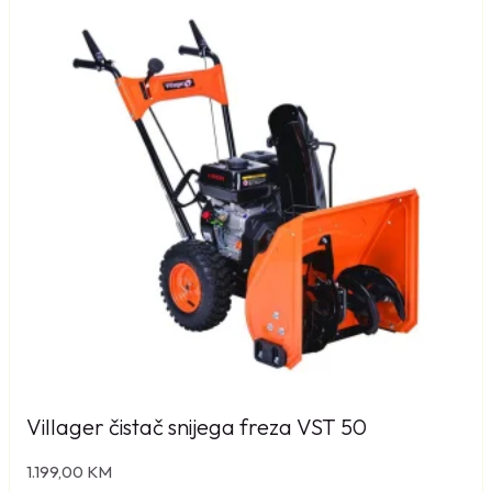
č
i
n
a
Villager čistač snijega freza VST 50
1.199,00
KM