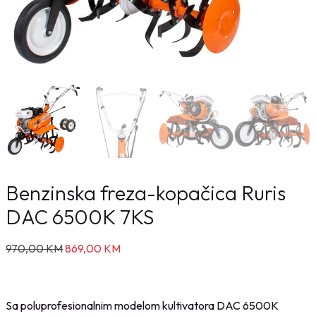
Benzinska freza-kopačica Ruris
DAC 6500K 7KS
I
T
970,00
KM
869,00
KM
z
r
v
e
o
n
Sa poluprofesionalnim modelom kultivatora DAC 6500K