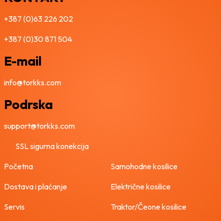
7
0
+387 (0)63 226 202
5
0
,
+387 (0)30 871 504
0
K
0
M
E-mail
.
K
info@torkks.com
M
Podrska
.
support@torkks.com
SSL sigurna konekcija
Početna
Samohodne kosilice
Dostava i plaćanje
Električne kosilice
Servis
Traktor/Čeone kosilice