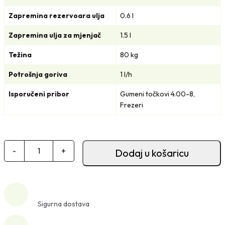
Zapremina rezervoara ulja
0.6 l
Zapremina ulja za mjenjač
1.5 l
Težina
80 kg
Potrošnja goriva
1 l/h
Isporučeni pribor
Gumeni točkovi 4.00-8,
Frezeri
B
-
+
Dodaj u košaricu
e
n
z
i
Sigurna dostava
n
s