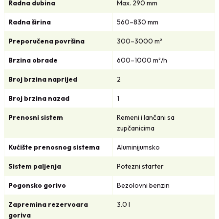
0
0
Radna dubina
Max. 290 mm
,
Radna širina
560–830 mm
0
K
0
M
Preporučena površina
300–3000 m²
.
Brzina obrade
600–1000 m²/h
K
M
Broj brzina naprijed
2
.
Broj brzina nazad
1
Prenosni sistem
Remeni i lančani sa
zupčanicima
Kućište prenosnog sistema
Aluminijumsko
Sistem paljenja
Potezni starter
Pogonsko gorivo
Bezolovni benzin
Zapremina rezervoara
3.0 l
goriva