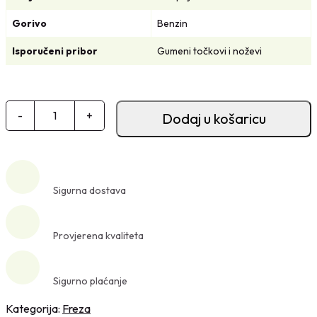
Gorivo
Benzin
Isporučeni pribor
Gumeni točkovi i noževi
M
-
+
Dodaj u košaricu
o
t
o
r
Sigurna dostava
n
i
k
Provjerena kvaliteta
u
l
Sigurno plaćanje
t
i
Kategorija:
Freza