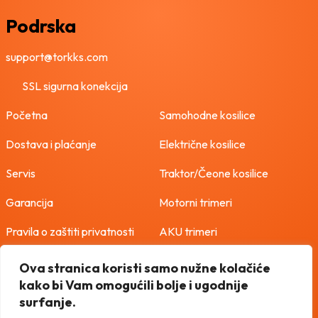
Podrska
support@torkks.com
SSL sigurna konekcija
Početna
Samohodne kosilice
Dostava i plaćanje
Električne kosilice
Servis
Traktor/Čeone kosilice
Garancija
Motorni trimeri
Pravila o zaštiti privatnosti
AKU trimeri
Uvjeti korištenja
Freze
Ova stranica koristi samo nužne kolačiće
kako bi Vam omogućili bolje i ugodnije
Politika o kolačićima
Vodene pumpe
surfanje.