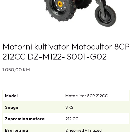
Motorni kultivator Motocultor 8CP
212CC DZ-M122- S001-G02
1.050,00
KM
Model
Motocultor 8CP 212CC
Snaga
8 KS
Zapremina motora
212 CC
Broj brzina
2 naprijed + 1 nazad