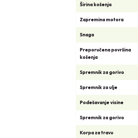
.
Širina košenja
K
M
Zapremina motora
.
Snaga
Preporučena površina
košenja
Spremnik za gorivo
Spremnik za ulje
Podešavanje visine
Spremnik za gorivo
Korpa za travu