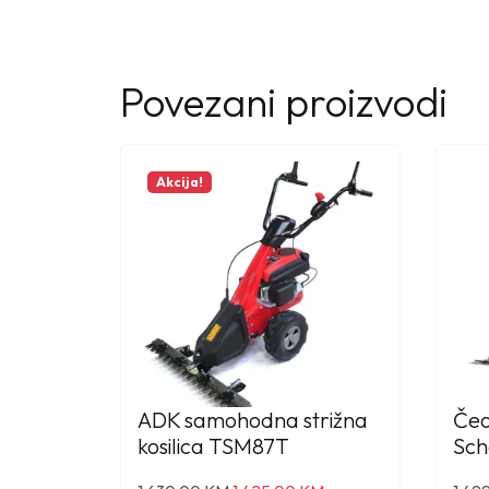
Povezani proizvodi
Akcija!
ADK samohodna strižna
Čeo
kosilica TSM87T
Sch
I
T