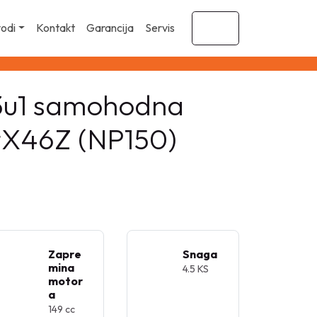
vodi
Kontakt
Garancija
Servis
Cart
3u1 samohodna
otX46Z (NP150)
Zapre
Snaga
mina
4.5 KS
motor
a
149 cc