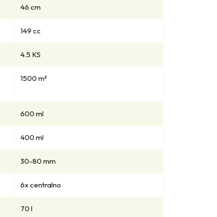
46 cm
149 cc
4.5 KS
1500 m²
600 ml
400 ml
30-80 mm
6x centralno
70 l