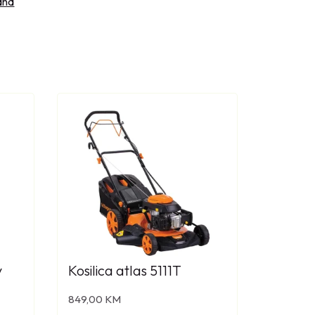
dna
y
Kosilica atlas 5111T
849,00
KM