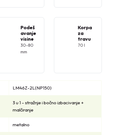
Podeš
Korpa
avanje
za
visine
travu
30-80
70 l
mm
LM46Z-2L(NP150)
3 u 1 – stražnje i bočno izbacivanje +
malčiranje
metalno