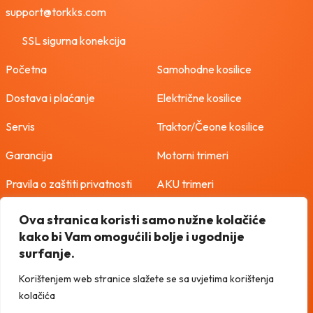
support@torkks.com
SSL sigurna konekcija
Početna
Samohodne kosilice
Dostava i plaćanje
Električne kosilice
Servis
Traktor/Čeone kosilice
Garancija
Motorni trimeri
Pravila o zaštiti privatnosti
AKU trimeri
Uvjeti korištenja
Freze
Ova stranica koristi samo nužne kolačiće
kako bi Vam omogućili bolje i ugodnije
Politika o kolačićima
Vodene pumpe
surfanje.
Korištenjem web stranice slažete se sa uvjetima korištenja
kolačića
TORKKS d.o.o. - 2026 sva prava pridržana
Design and development