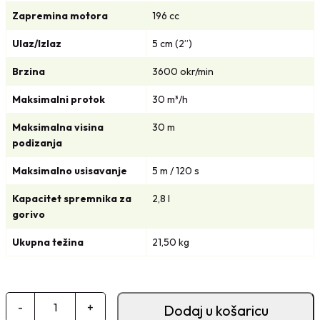
j
i
Zapremina motora
196 cc
e
j
Ulaz/Izlaz
5 cm (2”)
n
e
a
n
Brzina
3600 okr/min
b
a
Maksimalni protok
30 m³/h
i
j
l
e
Maksimalna visina
30 m
a
:
podizanja
j
5
Maksimalno usisavanje
5 m / 120 s
e
9
:
5
Kapacitet spremnika za
2,8 l
6
,
gorivo
6
0
Ukupna težina
21,50 kg
9
0
,
0
K
0
M
B
-
+
Dodaj u košaricu
.
e