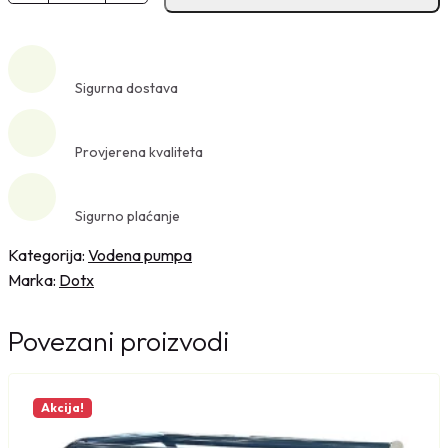
K
n
M
z
.
i
Sigurna dostava
n
s
k
Provjerena kvaliteta
a
v
Sigurno plaćanje
o
d
Kategorija:
Vodena pumpa
e
Marka:
Dotx
n
a
Povezani proizvodi
p
u
m
Akcija!
p
a