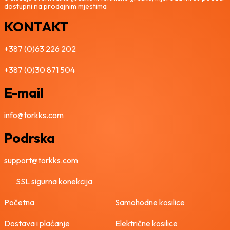
dostupni na prodajnim mjestima
9
0
KONTAKT
9
0
,
+387 (0)63 226 202
0
K
0
M
+387 (0)30 871 504
.
K
E-mail
M
.
info@torkks.com
Podrska
support@torkks.com
SSL sigurna konekcija
Početna
Samohodne kosilice
Dostava i plaćanje
Električne kosilice