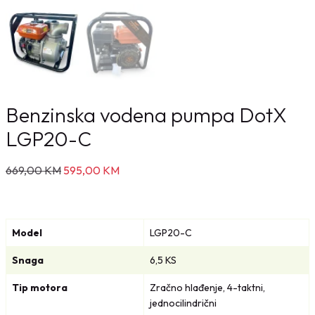
Benzinska vodena pumpa DotX
LGP20-C
I
T
669,00
KM
595,00
KM
z
r
v
e
o
n
Model
LGP20-C
r
u
n
t
Snaga
6,5 KS
a
n
Tip motora
Zračno hlađenje, 4-taktni,
c
a
jednocilindrični
i
c