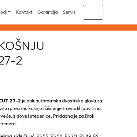
vodi
Kontakt
Garancija
Servis
Cart
 KOŠNJU
27-2
CUT 27-2
je poluautomatska dvostruka glava za
itu i preciznu košnju i čišćenje travnatih površina,
rveće, zidove i stepenice. Prikladna je za širok
trimera.
ima, uključujući FS 55, FS 56, FS 70, FS 89, FS