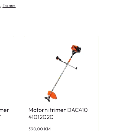
r
,
Trimer
imer
Motorni trimer DAC410
7
41012020
390,00
KM