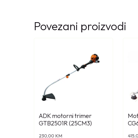
Povezani proizvodi
ADK motorni trimer
Mot
GTB2501R (25CM3)
CG
230,00
KM
415,