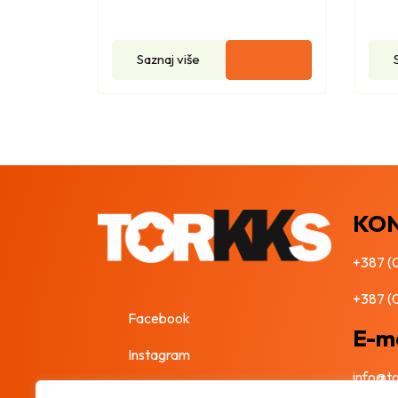
Saznaj više
KO
+387 (
+387 (
Facebook
E-ma
Instagram
info@t
Informacije i cijene na ovoj web stranici