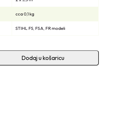
cca 0,1 kg
STIHL FS, FSA, FR modeli
Dodaj u košaricu