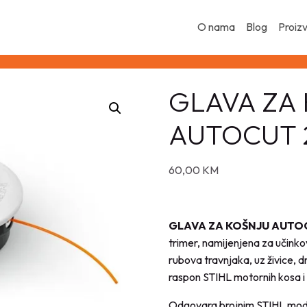
O nama
Blog
Proiz
GLAVA ZA
AUTOCUT 
60,00
KM
GLAVA ZA KOŠNJU AUTO
trimer, namijenjena za učinkov
rubova travnjaka, uz živice, d
raspon STIHL motornih kosa i 
Odgovara brojnim STIHL model