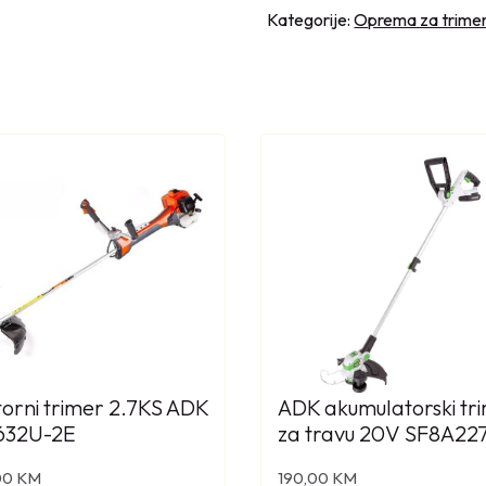
J
Kategorije:
Oprema za trime
U
A
U
T
O
C
U
T
2
7
-
2
k
o
orni trimer 2.7KS ADK
ADK akumulatorski tr
l
632U-2E
za travu 20V SF8A22
i
č
00
KM
190,00
KM