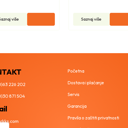
i
n
a
Saznaj više
Saznaj više
NTAKT
Početna
Dostava i plaćanje
0)63 226 202
Servis
0)30 871 504
Garancija
il
Pravila o zaštiti privatnosti
orkks.com