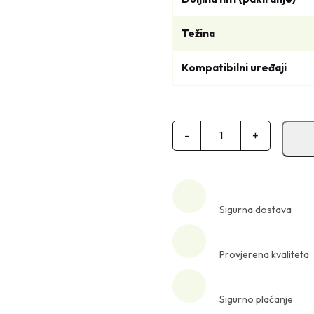
Težina
Kompatibilni uređaji
G
-
+
L
A
V
A
Sigurna dostava
Z
A
K
Provjerena kvaliteta
O
Š
Sigurno plaćanje
N