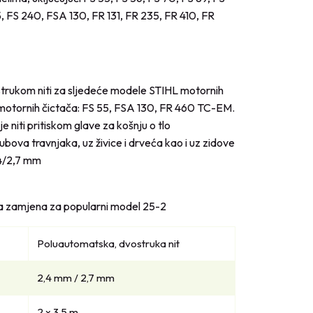
235, FS 240, FSA 130, FR 131, FR 235, FR 410, FR
vostrukom niti za sljedeće modele STIHL motornih
 motornih čictača: FS 55, FSA 130, FR 460 TC-EM.
niti pritiskom glave za košnju o tlo
rubova travnjaka, uz živice i drveća kao i uz zidove
,4/2,7 mm
a zamjena za popularni model 25-2
Poluautomatska, dvostruka nit
2,4 mm / 2,7 mm
2 x 3,5 m