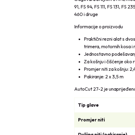
91, FS 94, FS 111, FS 131, FS 
460 i druge
Informacije o proizvodu
Praktični rezni alat s d
trimera, motornih kosa i
Jednostavno podešavanje 
Za košnju i čišćenje oko 
Promjer niti za košnju: 2
Pakiranje: 2 x 3,5 m
AutoCut 27-2 je unaprijeđen
Tip glave
Promjer niti
Duljina niti (pakiranje)