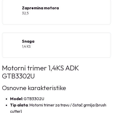
Zapremina motora
32,5
Snaga
1,4 KS
Motorni trimer 1,4KS ADK
GTB3302U
Osnovne karakteristike
Model
: GTB3302U
Tip alata
: Motorni trimer za travu / čistač grmlja (brush
cutter)