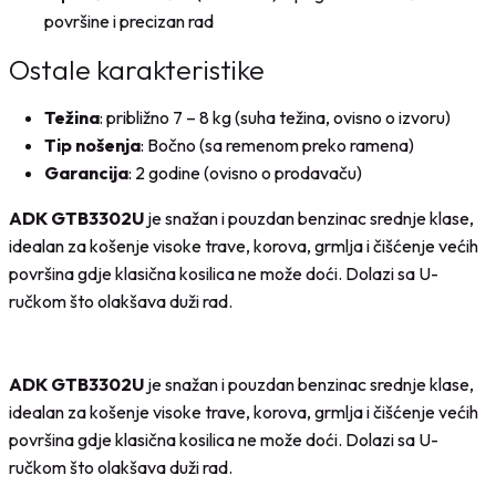
površine i precizan rad
Ostale karakteristike
Težina
: približno 7 – 8 kg (suha težina, ovisno o izvoru)
Tip nošenja
: Bočno (sa remenom preko ramena)
Garancija
: 2 godine (ovisno o prodavaču)
ADK GTB3302U
je snažan i pouzdan benzinac srednje klase,
idealan za košenje visoke trave, korova, grmlja i čišćenje većih
površina gdje klasična kosilica ne može doći. Dolazi sa U-
ručkom što olakšava duži rad.
ADK GTB3302U
je snažan i pouzdan benzinac srednje klase,
idealan za košenje visoke trave, korova, grmlja i čišćenje većih
površina gdje klasična kosilica ne može doći. Dolazi sa U-
ručkom što olakšava duži rad.