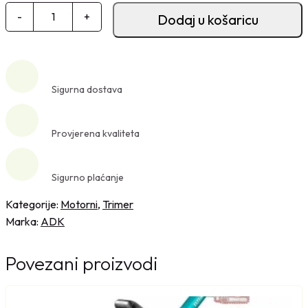
M
-
+
Dodaj u košaricu
o
t
o
r
Sigurna dostava
n
i
t
Provjerena kvaliteta
r
i
Sigurno plaćanje
m
e
Kategorije:
Motorni
,
Trimer
r
Marka:
ADK
1
,
Povezani proizvodi
4
K
S