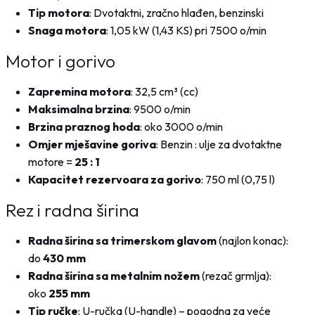
Tip motora
: Dvotaktni, zračno hlađen, benzinski
Snaga motora
: 1,05 kW (1,43 KS) pri 7500 o/min
Motor i gorivo
Zapremina motora
: 32,5 cm³ (cc)
Maksimalna brzina
: 9500 o/min
Brzina praznog hoda
: oko 3000 o/min
Omjer mješavine goriva
: Benzin : ulje za dvotaktne
motore =
25 : 1
Kapacitet rezervoara za gorivo
: 750 ml (0,75 l)
Rez i radna širina
Radna širina sa trimerskom glavom
(najlon konac):
do
430 mm
Radna širina sa metalnim nožem
(rezač grmlja):
oko
255 mm
Tip ručke
: U-ručka (U-handle) – pogodna za veće