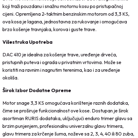
koji traži pouzdanu i snažnu motornu kosu po pristupačnoj
cijeni. Opremljena 2-taktnim benzinskim motorom od 3,3 KS,
ova kosa je lagana, jednostavna za rukovanje i omogućava
brzo košenje travnjaka, korova i guste trave.
Višestruka Upotreba
DAC 410 je idealna za košenje trave, uređenje drveća,
pristupnih puteva i ograda u privatnim vrtovima. Može se
koristiti na ravnim i nagnutim terenima, kao i za uređenje
okoliša.
Širok Izbor Dodatne Opreme
Motor snage 3,3 KS omogućava korištenje raznih dodataka,
čime se proširuje funkcionalnost ove kose. Dostupan je širok
asortiman RURIS dodataka, uključujući enduro trimer glavu sa
brzim punjenjem, profesionalnu univerzalnu glavu trimera,
glavu trimera za krčenje šuma, noževe sa 2, 3, 4, 40 ili 80 zuba,