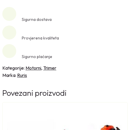
t
o
r
Sigurna dostava
n
i
t
Provjerena kvaliteta
r
i
Sigurno plaćanje
m
e
Kategorije:
Motorni
,
Trimer
r
Marka:
Ruris
D
A
Povezani proizvodi
C
4
1
0
4