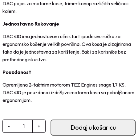
DAC pojas za motorne kose, trimer konop različitih veličina i
kalem.
Jednostavno Rukovanje
DAC 410 ima jednostavan ručni start i podesivu ručku za
ergonomsko košenje velikih površina. Ova kosa je dizajnirana
tako da je jednostavna za korištenje, čak i za korisnike bez
prethodnog iskustva.
Pouzdanost
Opremljena 2-taktnim motorom TEZ Engines snage 1,7 KS,
DAC 410 je pouzdana i izdržljiva motorna kosa sa poboljšanom
ergonomijom.
M
-
+
Dodaj u košaricu
o