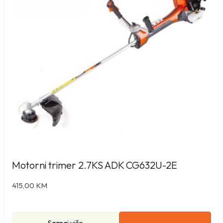
1
0
1
2
0
2
0
k
o
l
i
č
i
n
Motorni trimer 2.7KS ADK CG632U-2E
a
415,00
KM
Saznaj više