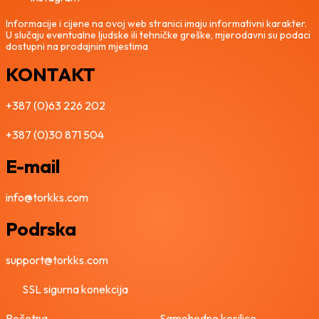
Informacije i cijene na ovoj web stranici imaju informativni karakter.
U slučaju eventualne ljudske ili tehničke greške, mjerodavni su podaci
dostupni na prodajnim mjestima
KONTAKT
+387 (0)63 226 202
+387 (0)30 871 504
E-mail
info@torkks.com
Podrska
support@torkks.com
SSL sigurna konekcija
Početna
Samohodne kosilice