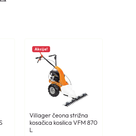
Akcija!
Villager čeona strižna
S
kosačica kosilica VFM 870
L