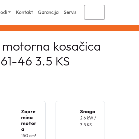
vodi
Kontakt
Garancija
Servis
Cart
 motorna kosačica
161-46 3.5 KS
Zapre
Snaga
mina
2.6 kW /
motor
3.5 KS
a
150 cm³