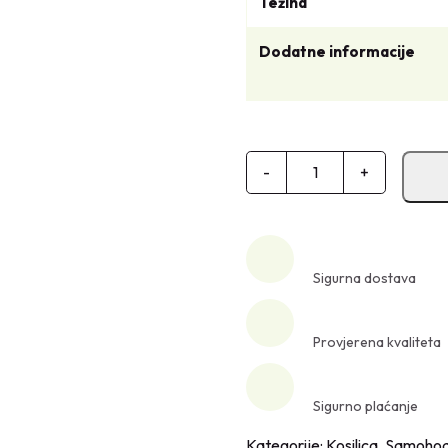
Težina
Dodatne informacije
S
-
+
c
h
e
p
Sigurna dostava
p
a
c
Provjerena kvaliteta
h
m
Sigurno plaćanje
o
t
Kategorije:
Kosilica
,
Samoho