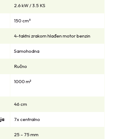
2.6 kW / 3.5 KS
150 cm³
4-taktni zrakom hlađen motor benzin
Samohodna
Ručno
1000 m²
46 cm
ja
7x centralno
25 – 75 mm