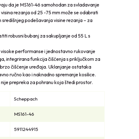
aju da je MS161-46 samohodan za svladavanje
 visina rezanja od 25 -75 mm može se odabrati
središnjeg podešavanja visine rezanja – za
titi robusni bubanj za sakupljanje od 55 L s
 visoke performanse i jednostavno rukovanje
a, integrirana funkcija čišćenja s priključkom za
 brzo čišćenje uređaja. Uklanjanje ostataka
avno ručno kao i naknadno spremanje kosilice.
 nije prepreka za pohranu koja štedi prostor.
Scheppach
MS161-46
5911244915