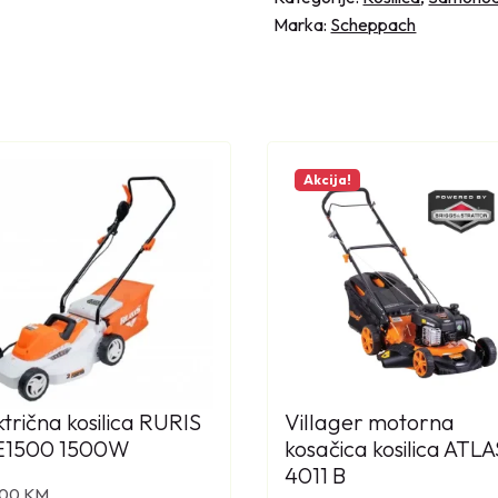
o
Marka:
Scheppach
r
n
a
k
o
s
Akcija!
a
č
i
c
a
k
o
s
ktrična kosilica RURIS
Villager motorna
i
E1500 1500W
kosačica kosilica ATLA
l
4011 B
i
,00
KM