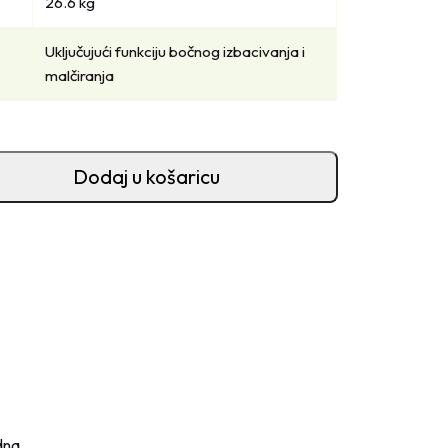
26.6 kg
Uključujući funkciju bočnog izbacivanja i
malčiranja
Dodaj u košaricu
dna