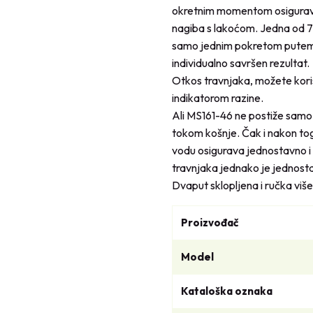
okretnim momentom osigurav
nagiba s lakoćom. Jedna od 7
samo jednim pokretom putem 
individualno savršen rezultat.
Otkos travnjaka, možete koris
indikatorom razine.
Ali MS161-46 ne postiže samo
tokom košnje. Čak i nakon tog
vodu osigurava jednostavno i
travnjaka jednako je jednost
Dvaput sklopljena i ručka više
Proizvođač
Model
Kataloška oznaka