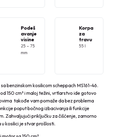
Podeš
Korpa
avanje
za
visine
travu
25 – 75
55 l
mm
ra sa benzinskom kosilicom scheppach MS161-46.
d 150 cm³ i maloj težini, vrtlarstvo ide gotovo
kovima takođe vam pomaže da bez problema
kcije poput bočnog izbacivanja ili funkcije
im. Zahvaljujući priključku za čišćenje, zamorno
 kosilici je stvar prošlosti.
ki motor sa 150 cm³