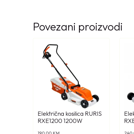
Povezani proizvodi
Električna kosilica RURIS
Ele
RXE1200 1200W
RX
190,00
KM
240