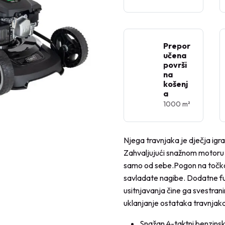
Prepor
učena
površi
na
košenj
a
1000 m²
Njega travnjaka je dječja ig
Zahvaljujući snažnom motoru o
samo od sebe.Pogon na toč
savladate nagibe. Dodatne fun
usitnjavanja čine ga svestran
uklanjanje ostataka travnjaka u
Snažan 4-taktni benzins