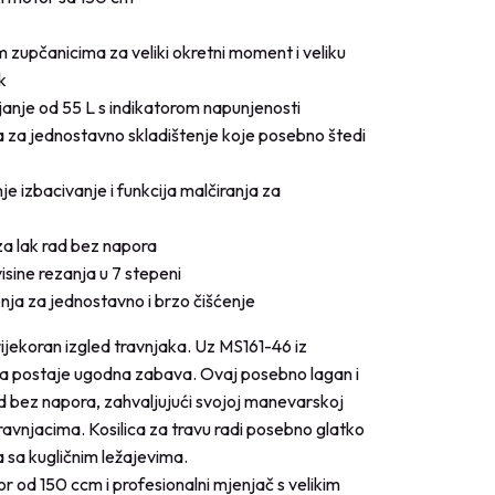
 zupčanicima za veliki okretni moment i veliku
k
janje od 55 L s indikatorom napunjenosti
 za jednostavno skladištenje koje posebno štedi
nje izbacivanje i funkcija malčiranja za
 za lak rad bez napora
sine rezanja u 7 stepeni
enja za jednostavno i brzo čišćenje
ekoran izgled travnjaka. Uz MS161-46 iz
a postaje ugodna zabava. Ovaj posebno lagan i
d bez napora, zahvaljujući svojoj manevarskoj
ravnjacima. Kosilica za travu radi posebno glatko
a sa kugličnim ležajevima.
r od 150 ccm i profesionalni mjenjač s velikim