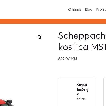
O nama
Blog
Proiz
Scheppach
kosilica MS
649,00
KM
Širina
košenj
a
46 cm