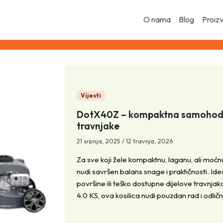
O nama
Blog
Proiz
Vijesti
DotX40Z – kompaktna samohodna
travnjake
21 srpnja, 2025
/
12 travnja, 2026
Za sve koji žele kompaktnu, laganu, ali moć
nudi savršen balans snage i praktičnosti. Id
površine ili teško dostupne dijelove travn
4.0 KS, ova kosilica nudi pouzdan rad i odlič