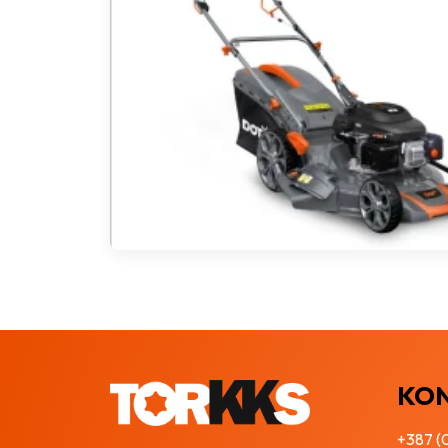
KO
+387 (