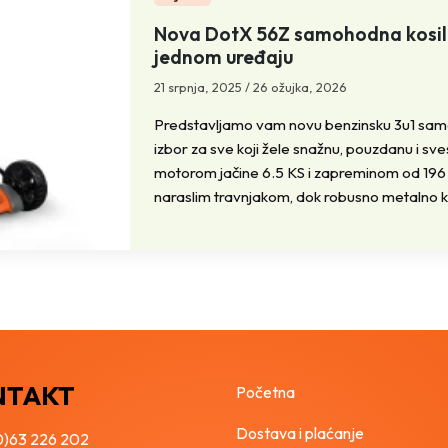
Nova DotX 56Z samohodna kosilica
jednom uređaju
21 srpnja, 2025
/
26 ožujka, 2026
Predstavljamo vam novu benzinsku 3u1 sam
izbor za sve koji žele snažnu, pouzdanu i sve
motorom jačine 6.5 KS i zapreminom od 196 c
naraslim travnjakom, dok robusno metalno kuć
NTAKT
Početna
Dostava i plaćanje
0)63 226 202