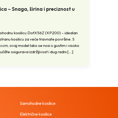
 – Snaga, širina i preciznost u
ohodnu kosilicu DotX56Z (XP200) – idealan
stranu kosilicu za veće travnate površine. S
cm, ovaj model lako se nosi s gustim i visoko
ište osigurava izdržljivost i dug radni […]
Samohodne kosilice
Električne kosilice