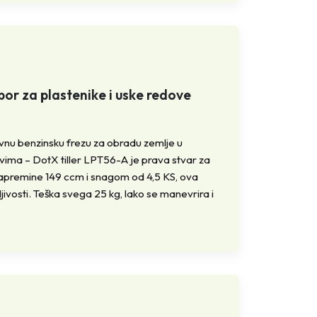
or za plastenike i uske redove
vnu benzinsku frezu za obradu zemlje u
ovima – DotX tiller LPT56-A je prava stvar za
apremine 149 ccm i snagom od 4,5 KS, ova
jivosti. Teška svega 25 kg, lako se manevrira i