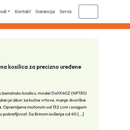
vodi
Kontakt
Garancija
Servis
Cart
 kosilica za precizno uređene
nu benzinsku kosilicu, model DotX40Z (NP130)
ealan je izbor za kućne vrtove, manje dvorišne
jaka. Opremljena motorom od 132 ccm i snagom
nu pokretljivost. Sa širinom košenja od 40 […]