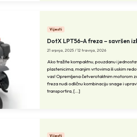
Vijesti
DotX LPT56-A freza – savršen izb
21 srpnja, 2025
/
12 travnja, 2026
Ako tražite kompaktnu, pouzdanu i jednosta
plastenicima, manjim vrtovima ili uskim red
vas! Opremljena četverotaktnim motorom z
freza nudi odličnu kombinaciju snage i upravl
transportira, […]
Vijesti