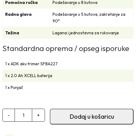
Pomoćna ručka
Podešavanje u 8 kutova
Radna glava
Podešavanje u 5 kutova, zakretanje za
90°
Težina
Lagana i jednostavna za rukovanje
Standardna oprema / opseg isporuke
1 x ADK aku trimer SF8A227
1 x 2.0 Ah XCELL baterija
1 x Punjač
A
-
+
Dodaj u košaricu
D
K
a