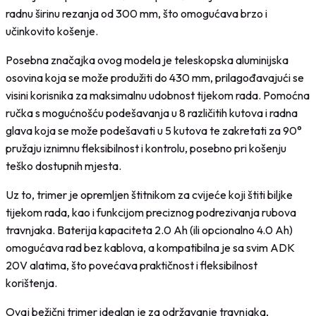
radnu širinu rezanja od 300 mm, što omogućava brzo i
učinkovito košenje.
Posebna značajka ovog modela je teleskopska aluminijska
osovina koja se može produžiti do 430 mm, prilagođavajući se
visini korisnika za maksimalnu udobnost tijekom rada. Pomoćna
ručka s mogućnošću podešavanja u 8 različitih kutova i radna
glava koja se može podešavati u 5 kutova te zakretati za 90°
pružaju iznimnu fleksibilnost i kontrolu, posebno pri košenju
teško dostupnih mjesta.
Uz to, trimer je opremljen štitnikom za cvijeće koji štiti biljke
tijekom rada, kao i funkcijom preciznog podrezivanja rubova
travnjaka. Baterija kapaciteta 2.0 Ah (ili opcionalno 4.0 Ah)
omogućava rad bez kablova, a kompatibilna je sa svim ADK
20V alatima, što povećava praktičnost i fleksibilnost
korištenja.
Ovaj bežični trimer idealan je za održavanje travnjaka,