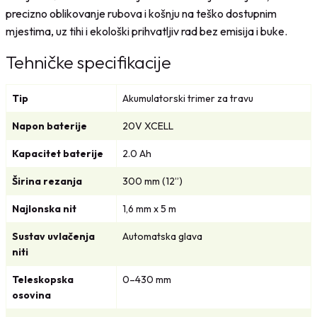
precizno oblikovanje rubova i košnju na teško dostupnim
mjestima, uz tihi i ekološki prihvatljiv rad bez emisija i buke.
Tehničke specifikacije
Tip
Akumulatorski trimer za travu
Napon baterije
20V XCELL
Kapacitet baterije
2.0 Ah
Širina rezanja
300 mm (12”)
Najlonska nit
1,6 mm x 5 m
Sustav uvlačenja
Automatska glava
niti
Teleskopska
0–430 mm
osovina