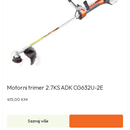
z
a
t
r
a
v
u
2
0
V
S
F
Motorni trimer 2.7KS ADK CG632U-2E
8
415,00
KM
A
2
2
Saznaj više
7
k