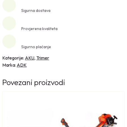
k
Sigurna dostava
u
m
u
Provjerena kvaliteta
l
a
Sigurno plaćanje
t
o
Kategorije:
AKU
,
Trimer
r
Marka:
ADK
s
k
Povezani proizvodi
i
t
r
i
m
e
r