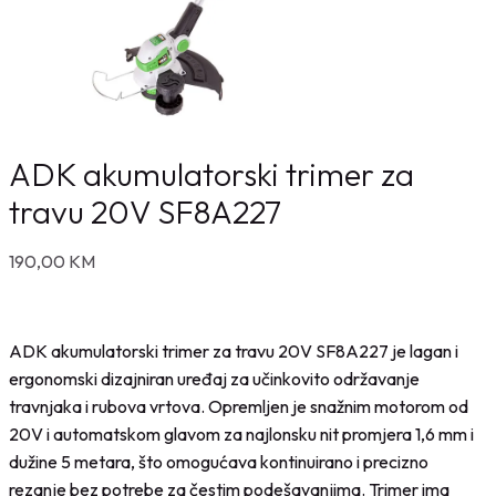
ADK akumulatorski trimer za
travu 20V SF8A227
190,00
KM
ADK akumulatorski trimer za travu 20V SF8A227 je lagan i
ergonomski dizajniran uređaj za učinkovito održavanje
travnjaka i rubova vrtova. Opremljen je snažnim motorom od
20V i automatskom glavom za najlonsku nit promjera 1,6 mm i
dužine 5 metara, što omogućava kontinuirano i precizno
rezanje bez potrebe za čestim podešavanjima. Trimer ima