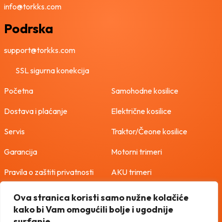
info@torkks.com
Podrska
support@torkks.com
SSL sigurna konekcija
Početna
Samohodne kosilice
Dostava i plaćanje
Električne kosilice
Servis
Traktor/Čeone kosilice
Garancija
Motorni trimeri
Pravila o zaštiti privatnosti
AKU trimeri
Uvjeti korištenja
Freze
Ova stranica koristi samo nužne kolačiće
kako bi Vam omogućili bolje i ugodnije
Politika o kolačićima
Vodene pumpe
surfanje.