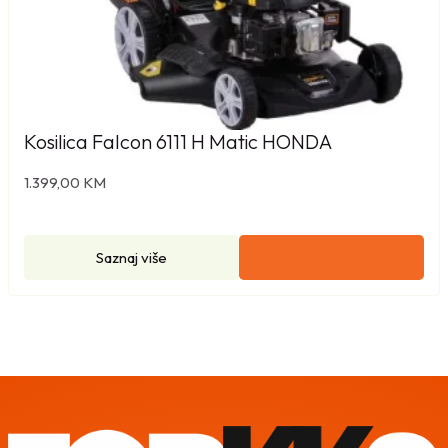
e
9
:
9
7
,
5
0
9
0
Kosilica Falcon 6111 H Matic HONDA
,
0
K
1.399,00
KM
0
M
.
K
Saznaj više
M
.