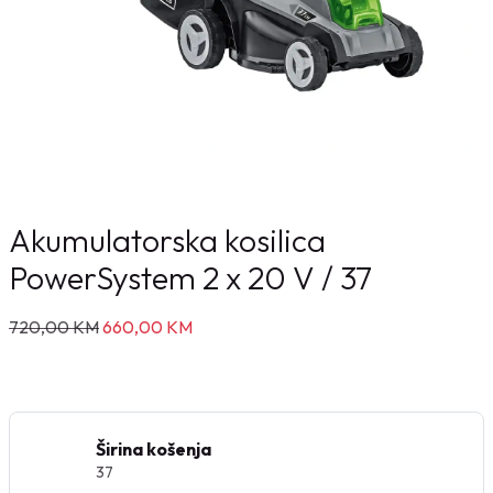
Akumulatorska kosilica
PowerSystem 2 x 20 V / 37
I
T
720,00
KM
660,00
KM
z
r
v
e
o
n
r
u
Širina košenja
n
t
37
a
n