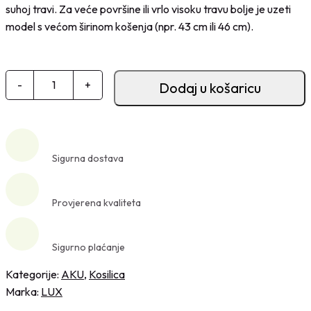
suhoj travi. Za veće površine ili vrlo visoku travu bolje je uzeti
model s većom širinom košenja (npr. 43 cm ili 46 cm).
A
-
+
Dodaj u košaricu
k
u
m
u
Sigurna dostava
l
a
t
Provjerena kvaliteta
o
r
Sigurno plaćanje
s
k
Kategorije:
AKU
,
Kosilica
a
Marka:
LUX
k