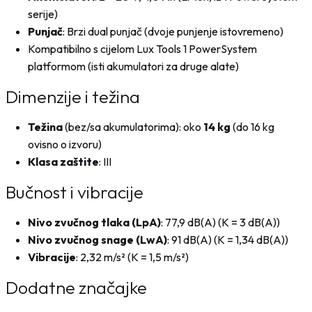
serije)
Punjač
: Brzi dual punjač (dvoje punjenje istovremeno)
Kompatibilno s cijelom Lux Tools 1 PowerSystem
platformom (isti akumulatori za druge alate)
Dimenzije i težina
Težina
(bez/sa akumulatorima): oko
14 kg
(do 16 kg
ovisno o izvoru)
Klasa zaštite
: III
Bučnost i vibracije
Nivo zvučnog tlaka (LpA)
: 77,9 dB(A) (K = 3 dB(A))
Nivo zvučnog snage (LwA)
: 91 dB(A) (K = 1,34 dB(A))
Vibracije
: 2,32 m/s² (K = 1,5 m/s²)
Dodatne značajke