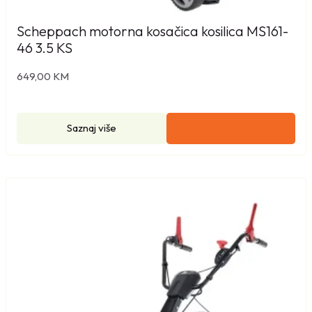
2
x
Scheppach motorna kosačica kosilica MS161-
2
46 3.5 KS
0
649,00
KM
V
/
3
Saznaj više
7
k
o
l
i
č
i
n
a