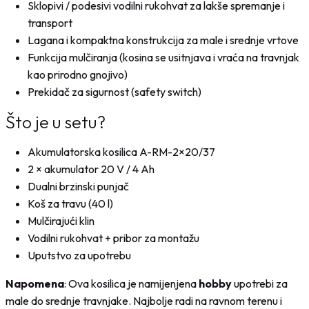
Sklopivi / podesivi vodilni rukohvat za lakše spremanje i
transport
Lagana i kompaktna konstrukcija za male i srednje vrtove
Funkcija mulčiranja (kosina se usitnjava i vraća na travnjak
kao prirodno gnojivo)
Prekidač za sigurnost (safety switch)
Što je u setu?
Akumulatorska kosilica A-RM-2×20/37
2 × akumulator 20 V / 4 Ah
Dualni brzinski punjač
Koš za travu (40 l)
Mulčirajući klin
Vodilni rukohvat + pribor za montažu
Uputstvo za upotrebu
Napomena
: Ova kosilica je namijenjena
hobby
upotrebi za
male do srednje travnjake. Najbolje radi na ravnom terenu i