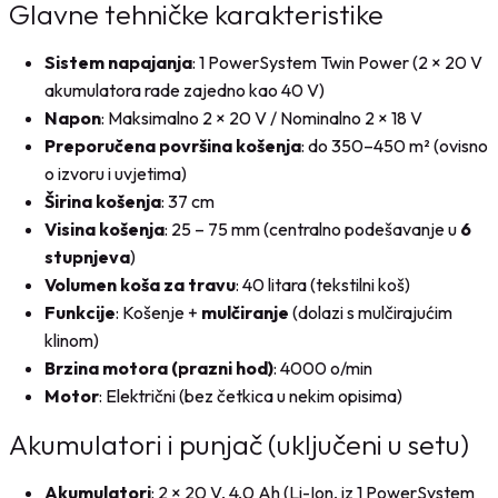
Glavne tehničke karakteristike
0
M
.
Sistem napajanja
: 1 PowerSystem Twin Power (2 × 20 V
K
akumulatora rade zajedno kao 40 V)
M
Napon
: Maksimalno 2 × 20 V / Nominalno 2 × 18 V
.
Preporučena površina košenja
: do 350–450 m² (ovisno
o izvoru i uvjetima)
Širina košenja
: 37 cm
Visina košenja
: 25 – 75 mm (centralno podešavanje u
6
stupnjeva
)
Volumen koša za travu
: 40 litara (tekstilni koš)
Funkcije
: Košenje +
mulčiranje
(dolazi s mulčirajućim
klinom)
Brzina motora (prazni hod)
: 4000 o/min
Motor
: Električni (bez četkica u nekim opisima)
Akumulatori i punjač (uključeni u setu)
Akumulatori
: 2 × 20 V, 4,0 Ah (Li-Ion, iz 1 PowerSystem