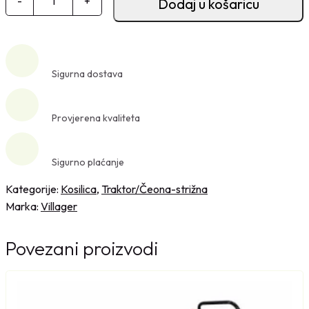
-
+
Dodaj u košaricu
i
l
l
a
Sigurna dostava
g
e
r
Provjerena kvaliteta
č
e
Sigurno plaćanje
o
n
Kategorije:
Kosilica
,
Traktor/Čeona-strižna
a
Marka:
Villager
s
t
Povezani proizvodi
r
i
ž
n