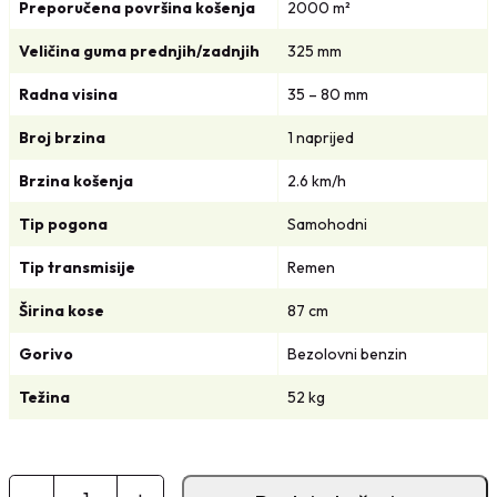
Preporučena površina košenja
2000 m²
Veličina guma prednjih/zadnjih
325 mm
Radna visina
35 – 80 mm
Broj brzina
1 naprijed
Brzina košenja
2.6 km/h
Tip pogona
Samohodni
Tip transmisije
Remen
Širina kose
87 cm
Gorivo
Bezolovni benzin
Težina
52 kg
V