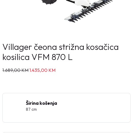
Villager čeona strižna kosačica
kosilica VFM 870 L
I
T
1.689,00
KM
1.435,00
KM
z
r
v
e
o
n
r
u
Širina košenja
n
t
87 cm
a
n
c
a
i
c