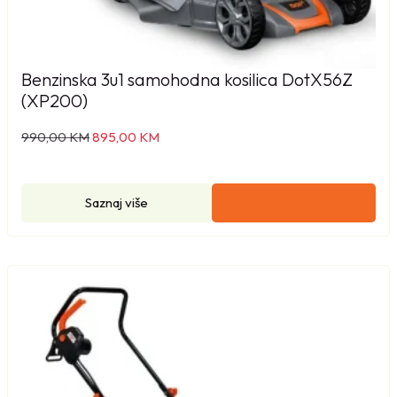
Benzinska 3u1 samohodna kosilica DotX56Z
(XP200)
I
T
990,00
KM
895,00
KM
z
r
v
e
o
n
Saznaj više
r
u
n
t
a
n
c
a
i
c
j
i
e
j
n
e