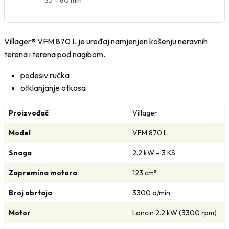
0
M
.
K
Villager® VFM 870 L je uređaj namjenjen košenju neravnih
M
terena i terena pod nagibom.
.
podesiv ručka
otklanjanje otkosa
Proizvođač
Villager
Model
VFM 870 L
Snaga
2.2 kW – 3 KS
Zapremina motora
123 cm³
Broj obrtaja
3300 o/min
Motor
Loncin 2.2 kW (3300 rpm)