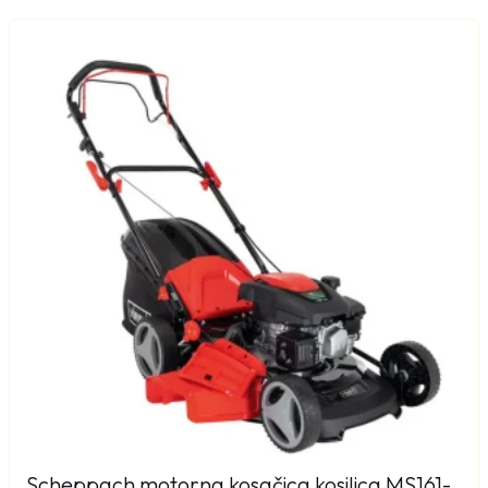
Scheppach motorna kosačica kosilica MS161-